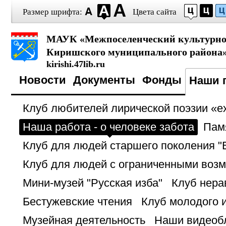
Размер шрифта:
Цвета сайта
МАУК «Межпоселенческий культурно-
Киришского муниципального района
kirishi.47lib.ru
Новости
Документы
Фонды
Наши 
Клуб любителей лирической поэзии «ех 
Наша работа - о человеке забота
Пам
Клуб для людей старшего поколения "
Клуб для людей с ограниченными воз
Мини-музей "Русская изба"
Клуб нера
Бестужевские чтения
Клуб молодого 
Музейная деятельность
Наши видеоб